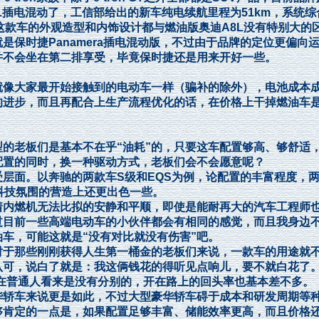
L插电混动了，工信部给出的新车纯电续航里程为51km，系统综
不过这款车的外观造型和内饰设计都与燃油版奥迪A8L没有特别大的
时捷Panamera插电混动版，不过由于品牌的定位更偏向
并不会坐在第二排享受，毕竟保时捷还是用来开好一些。
像大家最开始接触到的电动车一样（骗补的除外），电池成本
的进步，而且再配合上生产流程优化的话，在价格上干掉燃油车
老板们是基本不在乎“油耗”的，只要这车配置够高、够舒适
配置的同时，换一种驱动方式，老板们会不会愿意呢？
面。以奔驰的两款车S级和EQS为例，论配置的丰富程度，两
科技氛围的营造上还更出色一些。
内燃机无法比拟的安静和平顺，即使是能耐再大的汽车工程师
过目前一些高端电动车的小伙伴都会有相同的感觉，而且我身边
油车，可能这就是“没有对比就没有伤害”吧。
于那些刚刚获得人生第一桶金的老板们来说，一款车的用途就
认可，说白了就是：我这俩钱花的得听见点响儿，要不就白花了
利在普通人看来是没有分别的，开在路上的回头率也基本差不多。
轿车来说更是如此，不过大型豪华轿车碍于成本和研发周期等
够肯定的一点是，如果配置足够丰富、储能效率更高，而且价格