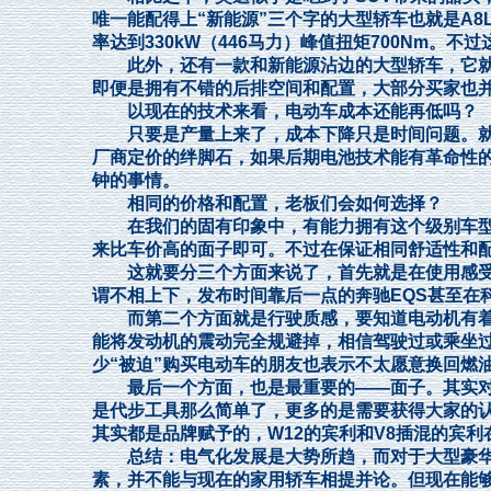
唯一能配得上“新能源”三个字的大型轿车也就是A8
率达到330kW（446马力）峰值扭矩700Nm。
此外，还有一款和新能源沾边的大型轿车，它就是保
即便是拥有不错的后排空间和配置，大部分买家也
以现在的技术来看，电动车成本还能再低吗？
只要是产量上来了，成本下降只是时间问题。就
厂商定价的绊脚石，如果后期电池技术能有革命性
钟的事情。
相同的价格和配置，老板们会如何选择？
在我们的固有印象中，有能力拥有这个级别车型的
来比车价高的面子即可。不过在保证相同舒适性和
这就要分三个方面来说了，首先就是在使用感受层
谓不相上下，发布时间靠后一点的奔驰EQS甚至在
而第二个方面就是行驶质感，要知道电动机有着
能将发动机的震动完全规避掉，相信驾驶过或乘坐
少“被迫”购买电动车的朋友也表示不太愿意换回燃
最后一个方面，也是最重要的——面子。其实对
是代步工具那么简单了，更多的是需要获得大家的
其实都是品牌赋予的，W12的宾利和V8插混的宾
总结：电气化发展是大势所趋，而对于大型豪华
素，并不能与现在的家用轿车相提并论。但现在能