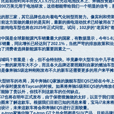
前段时间丰田投入1.5万亿日元在电池技术上、奔驰投资超4
200万美元用于电池研发，这些都能带给我们一个明显的信号，
的那三家，其它品牌也在向着电气化转型而努力。像宾利和劳
目前这方面做的最好的是宾利，最新的插电混动技术已经被用在
纯电车型也将在2025年正式问世。试问，102岁的“老宾利”
国是全球新能源汽车销量最大的国家，有数据显示，今年1-8
车销量，同比增长已经达到了202.1%，当然严苛的排放政策和法
成为了消费者选择新能源车的重要因素之一。
域吗？答案是：会，但不会特别快。毕竟豪华大型车当中几乎
比一般的家用车大不少，而且各大品牌还要照顾到自家的燃油车
但是像奔驰S级这种刚刚发布不久的新车还需要更多的用户来平摊
型轿车的布局，其中奔驰EQ家族的旗舰车型EQS已经在今年
保时捷发布Taycan的时候。如果将奔驰S级和EQS的内饰放
可能除了贵以外，你找不到这款车的任何缺点。
7也将在明年正式发布，由于保密措施做的太好，以至于我们现
图来了解这款车。根据我们目前已知的消息来看，宝马i7未来
设计，未来这款车将会和奔驰EQS进行正面较量。
on家族中除了e-tron GT之外全部都是SUV产品，目前品牌