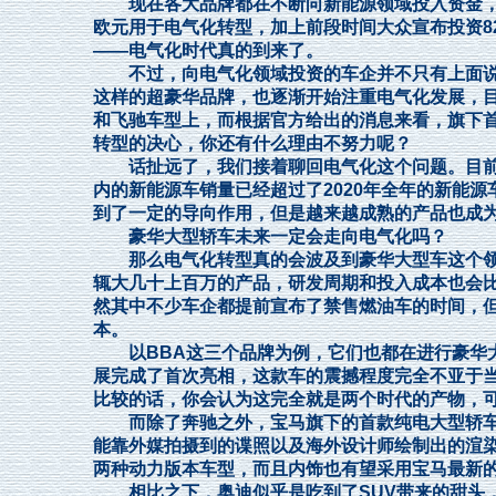
现在各大品牌都在不断向新能源领域投入资金，比如
欧元用于电气化转型，加上前段时间大众宣布投资8
——电气化时代真的到来了。
不过，向电气化领域投资的车企并不只有上面说
这样的超豪华品牌，也逐渐开始注重电气化发展，
和飞驰车型上，而根据官方给出的消息来看，旗下首款
转型的决心，你还有什么理由不努力呢？
话扯远了，我们接着聊回电气化这个问题。目前中
内的新能源车销量已经超过了2020年全年的新能源
到了一定的导向作用，但是越来越成熟的产品也
豪华大型轿车未来一定会走向电气化吗？
那么电气化转型真的会波及到豪华大型车这个领
辄大几十上百万的产品，研发周期和投入成本也会
然其中不少车企都提前宣布了禁售燃油车的时间，
本。
以BBA这三个品牌为例，它们也都在进行豪华大
展完成了首次亮相，这款车的震撼程度完全不亚于当年
比较的话，你会认为这完全就是两个时代的产物，
而除了奔驰之外，宝马旗下的首款纯电大型轿车i
能靠外媒拍摄到的谍照以及海外设计师绘制出的渲染
两种动力版本车型，而且内饰也有望采用宝马最新的
相比之下，奥迪似乎是吃到了SUV带来的甜头，e-tr