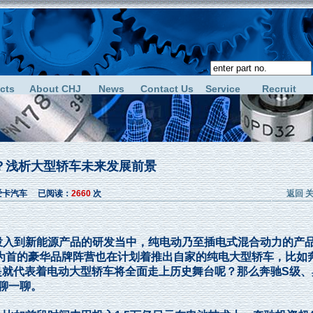
cts
About CHJ
News
Contact Us
Service
Recruit
？浅析大型轿车未来发展前景
源：爱卡汽车 已阅读：
2660
次
返回
入到新能源产品的研发当中，纯电动乃至插电式混合动力的产
为首的豪华品牌阵营也在计划着推出自家的纯电大型轿车，比如
不是就代表着电动大型轿车将全面走上历史舞台呢？那么奔驰S级、
聊一聊。