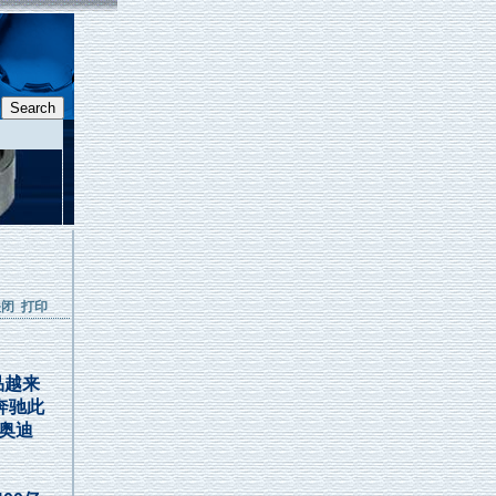
关闭
打印
品越来
奔驰此
奥迪