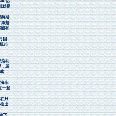
00亿
那就是
斯莱斯
了添越
都能有
月国
规起
都是动
型，虽
成
上海车
在一起
在只
将推出
旗下