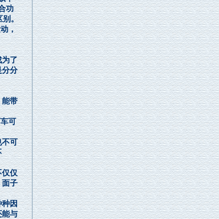
合功
区别。
运动，
成为了
是分分
，能带
车可
也不可
不
不仅仅
。面子
种种因
还能与